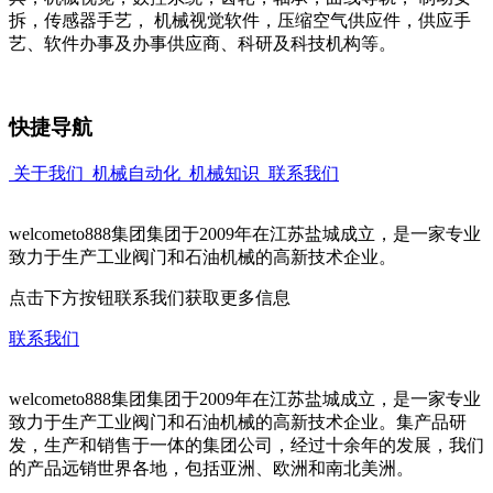
拆，传感器手艺， 机械视觉软件，压缩空气供应件，供应手
艺、软件办事及办事供应商、科研及科技机构等。
快捷导航
关于我们
机械自动化
机械知识
联系我们
welcometo888集团集团于2009年在江苏盐城成立，是一家专业
致力于生产工业阀门和石油机械的高新技术企业。
点击下方按钮联系我们获取更多信息
联系我们
welcometo888集团集团于2009年在江苏盐城成立，是一家专业
致力于生产工业阀门和石油机械的高新技术企业。集产品研
发，生产和销售于一体的集团公司，经过十余年的发展，我们
的产品远销世界各地，包括亚洲、欧洲和南北美洲。