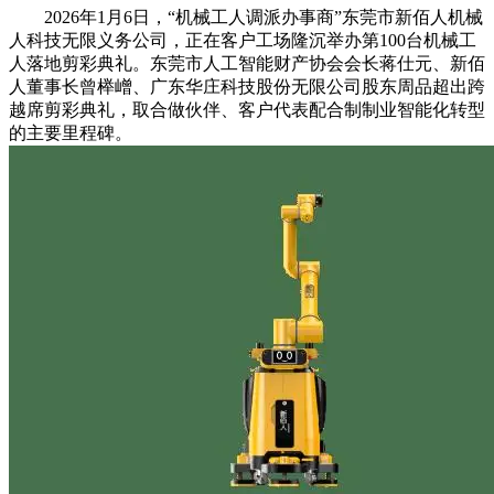
2026年1月6日，“机械工人调派办事商”东莞市新佰人机械
人科技无限义务公司，正在客户工场隆沉举办第100台机械工
人落地剪彩典礼。东莞市人工智能财产协会会长蒋仕元、新佰
人董事长曾榉嶒、广东华庄科技股份无限公司股东周品超出跨
越席剪彩典礼，取合做伙伴、客户代表配合制制业智能化转型
的主要里程碑。