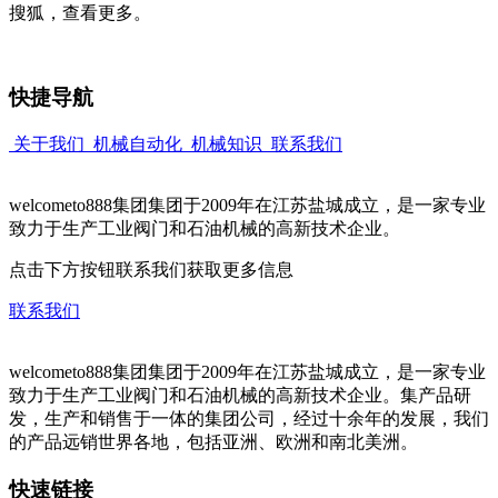
搜狐，查看更多。
快捷导航
关于我们
机械自动化
机械知识
联系我们
welcometo888集团集团于2009年在江苏盐城成立，是一家专业
致力于生产工业阀门和石油机械的高新技术企业。
点击下方按钮联系我们获取更多信息
联系我们
welcometo888集团集团于2009年在江苏盐城成立，是一家专业
致力于生产工业阀门和石油机械的高新技术企业。集产品研
发，生产和销售于一体的集团公司，经过十余年的发展，我们
的产品远销世界各地，包括亚洲、欧洲和南北美洲。
快速链接