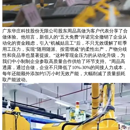
广东华庄科技股份无限公司股东周品高做为客户代表分享了合
做体验。他坦言，新佰人的“五大免费”许诺完全撤销了企业从
动化的资金顾虑，引入“机械姑且工”后，不只无效缓解了旺季
用工压力，实现“随用随派、按需增减”的柔性出产，产物分歧
性和良品率也显著提拔。“这种零现金压力的从动化升级，为
我们中小制制企业参取高质量合作供给了环节支持。”周品高
透露，通过合做，企业不只降低了10%-30%的间接人力成本，
每年还能额外添加约5万小时无效产能，大幅削减了质量损耗
取产能波动。