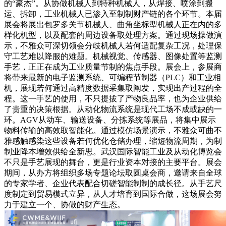
的“豪杰”。从协做机械人到特种机械人，从焊接、喷涂到搬
运、拆卸，工业机械人已渗入至制制财产链的各个环节。本届
展会将展出包罗多关节机械人、曲角坐标型机械人正在内的多
样化机型，以及配套的周边设备取处理方案。通过现场操做演
示，不雅众可深切领会分歧机械人若何适配复杂工况，处理保
守工艺难以降服的难题。机械视觉、传感器、图像处置等监测
手艺，正正在成为工业质量节制的焦点手段。展会上，参展商
将带来最新的电子监测系统、可编程节制器（PLC）和工业相
机，展现若何通过高精度数据采集取阐发，实现出产过程的全
程。这一手艺的使用，不只提拔了产物良品率，也为企业供给
了贵重的决策根据。从动化物流系统是现代工场不成或缺的一
环。AGV从动车、输送设备、分拣系统等展品，将集中展示
物料传输的高效取智能化。通过模仿场景演示，不雅众可曲不
雅感触感染这些设备若何优化仓储办理，缩短物流周期，为制
制业降本增效供给全新思。武汉国际智能工业及从动化博览会
不只是手艺展现的舞台，更是行业资本对接的主要平台。展会
期间，从办方将组织多场专题论坛取圆桌会商，邀请来自全球
的专家学者、企业代表配合切磋智能制制的成长径。从手艺尺
度制定到贸易模式立异，从人才培育到国际合做，这场展会努
力于建立一个、协做的财产生态。