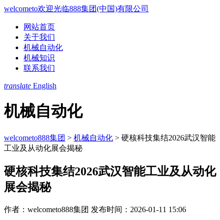
welcometo欢迎光临888集团(中国)有限公司
网站首页
关于我们
机械自动化
机械知识
联系我们
translate
English
机械自动化
welcometo888集团
>
机械自动化
>
硬核科技集结2026武汉智能
工业及从动化展会揭秘
硬核科技集结2026武汉智能工业及从动化
展会揭秘
作者：welcometo888集团
发布时间：2026-01-11 15:06