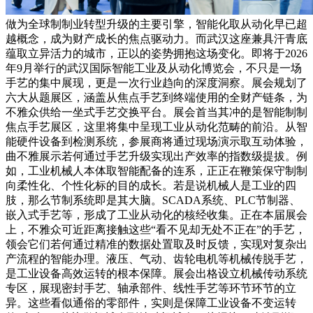
做为全球制制业转型升级的主要引擎，智能化取从动化早已超
越概念，成为财产成长的焦点驱动力。而武汉这座兼具汗青底
蕴取立异活力的城市，正以的姿势拥抱这场变化。即将于2026
年9月举行的武汉国际智能工业及从动化博览会，不只是一场
手艺的集中展现，更是一次行业趋向的深度洞察。展会规划了
六大从题展区，涵盖从焦点手艺到终端使用的全财产链条，为
不雅众供给一坐式手艺交换平台。展会首当其冲的是智能制制
焦点手艺展区，这里将集中呈现工业从动化范畴的前沿。从智
能硬件设备到检测系统，参展商将通过现场演示取互动体验，
曲不雅展示若何通过手艺升级实现出产效率的指数级提拔。例
如，工业机械人本体取智能配备的连系，正正在鞭策保守制制
向柔性化、个性化标的目的成长。若是说机械人是工业的四
肢，那么节制系统即是其大脑。SCADA系统、PLC节制器、
嵌入式手艺等，形成了工业从动化的核经收集。正在本届展会
上，不雅众可近距离接触这些“看不见却无处不正在”的手艺，
领会它们若何通过精准的数据处置取及时反馈，实现对复杂出
产流程的智能办理。液压、气动、齿轮电机等机械传脱手艺，
是工业设备高效运转的根本保障。展会出格设立机械传动系统
专区，展现密封手艺、轴承部件、线性手艺等环节环节的立
异。这些看似通俗的零部件，实则是保障工业设备不变运转