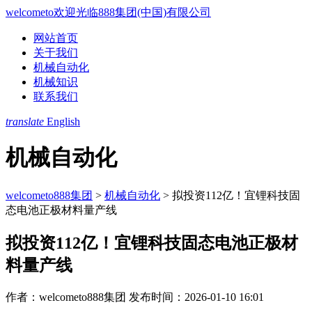
welcometo欢迎光临888集团(中国)有限公司
网站首页
关于我们
机械自动化
机械知识
联系我们
translate
English
机械自动化
welcometo888集团
>
机械自动化
>
拟投资112亿！宜锂科技固
态电池正极材料量产线
拟投资112亿！宜锂科技固态电池正极材
料量产线
作者：welcometo888集团
发布时间：2026-01-10 16:01