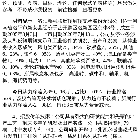
论、预测、图表、目标、理论、任何形式的表述等）均只做为
参考，不形成小我投资。前往搜狐，查看更多。
材料显示，洛阳新强联反转展转支承股份无限公司位于河
南省洛阳市新安县经济手艺开辟区洛新园区京津8号，成立日
期2005年8月3日，上市日期2020年7月13日，公司从停业务涉
及大型反转展转支承和工业锻件的研发、出产和发卖。从停业
务收入形成为：风电类产物75。84%，锁紧盘7。26%，其他
6。23%，锻件6。05%，盾构机类产物1。49%，海工配备类产
物1。39%，电力1。15%，其他轴承类产物0。42%，联轴器
0。10%，齿轮箱轴承产物0。03%，风电发电机组用传动组件
0。03%。所属概念板块包罗：高送转、碳中和、轴承、机
械、海优势电等。
今日从力净流入859。16万，占比0。01%，行业排名
5/29，该股当前无持续增减仓现象，从力趋向不较着；所属行
业从力净流入-2。08亿，持续3日被从力资金减仓。
4、招股仿单披露：公司具有强大的研发能力和先辈的出
产工艺。颠末多年的研发及出产实践，公司共取得专利 79
项，此中发现专利 10项。公司研制开辟了 2兆瓦永磁曲驱式风
力发电机三排滚子从轴轴承、盾构机系列从轴承（属国