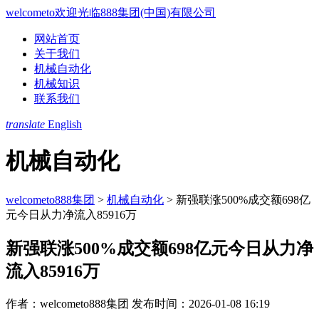
welcometo欢迎光临888集团(中国)有限公司
网站首页
关于我们
机械自动化
机械知识
联系我们
translate
English
机械自动化
welcometo888集团
>
机械自动化
>
新强联涨500%成交额698亿
元今日从力净流入85916万
新强联涨500%成交额698亿元今日从力净
流入85916万
作者：welcometo888集团
发布时间：2026-01-08 16:19