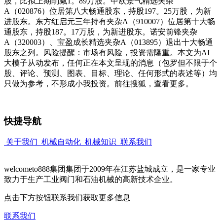
股，比拟上期削减1。89万股。中欧景气精选夹杂
A（020876）位居第八大畅通股东，持股197。25万股，为新
进股东。东方红启元三年持有夹杂A（910007）位居第十大畅
通股东，持股187。17万股，为新进股东。诺安前锋夹杂
A（320003）、宝盈成长精选夹杂A（013895）退出十大畅通
股东之列。风险提醒：市场有风险，投资需隆重。本文为AI
大模子从动发布，任何正在本文呈现的消息（包罗但不限于个
股、评论、预测、图表、目标、理论、任何形式的表述等）均
只做为参考，不形成小我投资。前往搜狐，查看更多。
快捷导航
关于我们
机械自动化
机械知识
联系我们
welcometo888集团集团于2009年在江苏盐城成立，是一家专业
致力于生产工业阀门和石油机械的高新技术企业。
点击下方按钮联系我们获取更多信息
联系我们