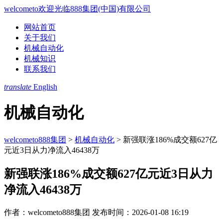
welcometo欢迎光临888集团(中国)有限公司
网站首页
关于我们
机械自动化
机械知识
联系我们
translate
English
机械自动化
welcometo888集团
>
机械自动化
>
新强联涨186%成交额627亿
元近3日从力净流入46438万
新强联涨186%成交额627亿元近3日从力
净流入46438万
作者：welcometo888集团
发布时间：2026-01-08 16:19