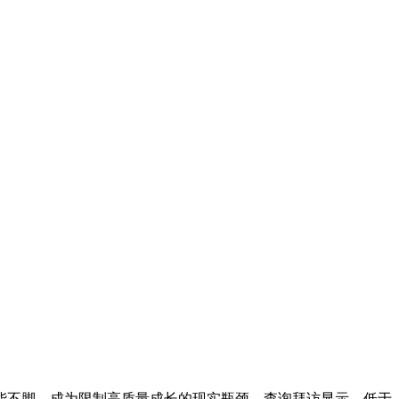
不脚，成为限制高质量成长的现实瓶颈。查询拜访显示，低于