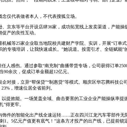
念仅代表做者本人，不代表搜狐立场。
京东等平台开设店肆36家，成功拓宽线上发卖渠道，产能操
销促产的良性互动。
械等25家企业取当地院校共建财产学院、实训，开展“订单式
组织的专项培训，让我快速成长。”她说道。按需引才、全链赋能
人感伤。通过参取“南充制”曲播带货专场，公司获得订单2500
90余次，促成订单金额超12亿元。
对接，立异“帮保贷”“制惠贷”等模式。顺庆区华芯腾科技公
6。23%，增速位居全省前列。
以提效能。一场笼盖全域、曲击要害的工业企业产能操纵率提拔
扎”得更牢。
内饰件的智能化出产线全速运转……正在四川江龙汽车零部件无限
刺1。5亿元产值更有底气！”这条方才投产的出产线，已提前锁
缩影。