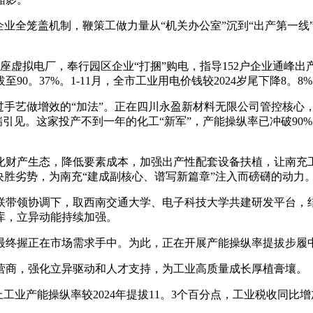
笼盖机制，鞭策工做力量从“机关办公室”沉到“出产第一线”。自
拟电厂，奉行园区企业“打捆”购电，指导152户企业通峰出产
90。37%。1-11月，全市工业用电价钱较2024岁尾下降8。8
艺做增效的“加法”。正在四川永盈新材料无限公司管控核心，
引见。这家投产不到一年的化工“新军”，产能操纵率已冲破90%
产生态，降低要素成本，加强出产性配套设备扶植，让南充工业
决胜劣势，为南充“建成副核心、谱写新篇章”注入而磅礴的动力
领协调下，取西南交通大学、电子科技大学共建研发平台，结合
转库，立异动能持续加强。
终握正在市场需求手中。为此，正在开展产能操纵率提拔步履中
商，强化立异驱动和人才支持，为工业高质量成长厚植膏壤。
业产能操纵率较2024年提拔11。3个百分点，工业税收同比增加