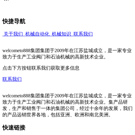
快捷导航
关于我们
机械自动化
机械知识
联系我们
welcometo888集团集团于2009年在江苏盐城成立，是一家专业
致力于生产工业阀门和石油机械的高新技术企业。
点击下方按钮联系我们获取更多信息
联系我们
welcometo888集团集团于2009年在江苏盐城成立，是一家专业
致力于生产工业阀门和石油机械的高新技术企业。集产品研
发，生产和销售于一体的集团公司，经过十余年的发展，我们
的产品远销世界各地，包括亚洲、欧洲和南北美洲。
快速链接