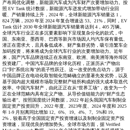
产布局优化调整，新能源汽车成为汽车财产次要增加动力。按
照 EV Tank 统计数据，新能源汽车迸发式增加带动行业回
暖、产销量持续上升，2024 年，全球新能源汽车销量达 1，
824 万辆，2020 年至 2024 年复合增速达 53。21%，同时，EV
Tank 估计 2030 年全球新能源汽车销量将达到 4，405 万辆。
全球汽车行业正在多沉要素影响下呈现复杂分化的款式，中
国、东南亚、墨西哥、巴西等新兴市场因人均汽车保有量低、
潜正在需求大，且具备低成本、财产集群劣势，吸引浩繁车企
加码投资，将来将成为全球汽车行业的次要增加动力。近年
来，国产汽车品牌连续正在东南亚、欧洲、南美洲等海外埠区
投资建厂。中国汽车品牌的全球化历程，正派历从“产物出
口”到“系统出海”的底子性跃迁。这一改变的焦点动力，源于
中国品牌正在电动化取智能化范畴确立的显著先发劣势，以及
基于国内超大规模市场取完整财产链所构成的强大成本取迭代
效率。中国汽车财产，由此正正在从“世界工场”，改变为一个
正在全球范畴内具有定义产物、从导价值链能力的“财产生态
输出者”。按照国度统计局数据，2022 年起头我国汽车制制业
固定资产投资回升，2022 年度、2023年度、2024 年度和 2025
年 1-9 月别离同比增加 12。6%、19。4%、7。5%和 19。
2%，较着高于全国固定资产投资增速以及制制业固定资产投
资增速，呈现优良的增加势头。全球市场方面，据 Verified