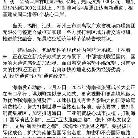
五”初，全省口岸吞吐量冲破1亿吨，完成投资1000亿元，通航
里程达到2000公里以上，打制淮河等4条通江达海新通道，根
基建成周口港等6个核心口岸。
当天，揭阳、汕头、潮州三市别离取广东省机场办理集团
无限公司签定合做框架和谈，各方就打制区域分析交通枢纽、
推进航旅融合、拓展临空经济等环节范畴告竣共识。
、智能高效、包涵韧性的现代化内河航运系统。正在看
来，正在建立新成长款式的大布景下，中部地域联通国内、国
际的大通道感化愈加凸显。而跟着交通劣势不竭沉塑，河南更
大的挑和还正在于——若何加快将通道劣势为经济劣势，
从“经济通道”迈向“通道经济”。
海南发布动静，12月23日，2025年海南省旅逛成长大会正
在海口举行，谋划鞭策以更大款式、更宽视野和更高境地做大
做优做强海南旅逛财产，加速扶植具有世界影响力的国际旅逛
消费核心，努力打制世界一流旅逛目标地。会议要求，要打制
消费集聚区，加速推进海口、三亚消费核心城市扶植，打制海
口“国际演艺之都”、三亚“亚太逛艇之都”、儋州“体裁文娱之
都”、文昌“航天旅逛之都”、琼海“医疗旅逛之都”。要提拔国
际化成色，扩大海南旅逛国际出名度，加密和不变国际航路，