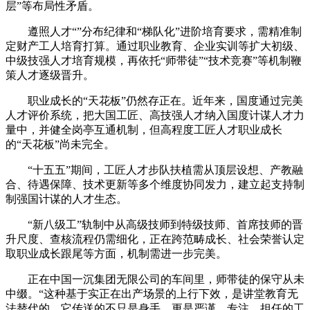
层”等布局性矛盾。
遵照人才“”分布纪律和“梯队化”进阶培育要求，需精准制
定财产工人培育打算。通过职业教育、企业实训等扩大初级、
中级技强人才培育规模，再依托“师带徒”“技术竞赛”等机制鞭
策人才逐级晋升。
职业成长的“天花板”仍然存正在。近年来，国度通过完美
人才评价系统，把大国工匠、高技强人才纳入国度计谋人才力
量中，并健全岗亭互通机制，但高程度工匠人才职业成长
的“天花板”尚未完全。
“十五五”期间，工匠人才步队扶植需从顶层设想、产教融
合、待遇保障、技术更新等多个维度协同发力，建立起支持制
制强国计谋的人才生态。
“新八级工”轨制中从高级技师到特级技师、首席技师的晋
升尺度、查核流程仍需细化，正在跨范畴成长、社会荣誉认定
取职业成长跟尾等方面，机制需进一步完美。
正在中国一沉集团无限公司的车间里，师带徒的保守从未
中缀。“这种基于实正在出产场景的上行下效，是讲堂教育无
法替代的，它传送的不只是身手，更是严谨、专注、担任的工