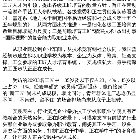
工匠人才为引领，提出各级工匠培育的数量方针，旨正在带动
一流财产手艺工人步队扶植。各级党委和正在贯彻落实该看法
时，需连系《地方关于制定国平易近经济和社会成长第十五个
五年规划的》，从两方面出力推进：一是细化各级工匠培育的
数量目标取能力尺度；二是前瞻培育工匠“精深技术+杰出办事
+国际视野”的复合能力取职业素养。
从职业院校到企业车间，从技术竞赛到社会认同，我国曾
经初步建立起以职业学校为根本、企业为从体，鞭策、社会支
撑、工会参取的工匠人才培育系统，一支规模弘大、身手精深
的工匠步队正正在成长。
受访的20933名工匠中，35岁及以下仅占23。4%，45岁以
上占37。1%。经验丰硕的“教员傅”逐渐退休，能衔接身手
的“新工匠”尚未构成规模。取此同时，青年群体进厂志愿仍显
不脚，“不肯进、留不住”的场合排场尚未从底子上扭转。
实践表白，行业沉点企业举办技工学校和职业学院具有产
教融合的天然劣势。正在此布景下，可摸索支撑有前提的行业
头部企业举办或参取举办职业教育，阐扬其正在手艺、设备、
师资等方面的劣势，打制“正在干中学、正在学中干”的培育模
式，让年轻人正在实践中快速成长。