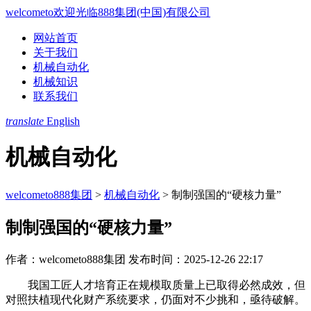
welcometo欢迎光临888集团(中国)有限公司
网站首页
关于我们
机械自动化
机械知识
联系我们
translate
English
机械自动化
welcometo888集团
>
机械自动化
>
制制强国的“硬核力量”
制制强国的“硬核力量”
作者：welcometo888集团
发布时间：2025-12-26 22:17
我国工匠人才培育正在规模取质量上已取得必然成效，但
对照扶植现代化财产系统要求，仍面对不少挑和，亟待破解。