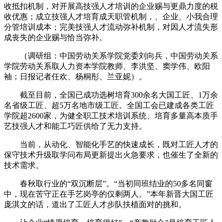
收抵扣机制，对开展高技强人才培训的企业赐与更鼎力度的税
收优惠；成立技强人才培育成天职管机制，、企业、小我合理
分管培训成本；完美技强人才流动弥补机制，对因人才流失形
成丧失的企业赐与恰当弥补。
（调研组：中国劳动关系学院党委刘向兵，中国劳动关系
学院劳动关系取人力资本学院教师、李洪坚、窦学伟、欧阳
袖；日报记者任欢、杨桐彤、兰亚妮）。
截至目前，全国已成功选树培育300余名大国工匠、1万余
名省级工匠、超5万名地市级工匠。全国工会已建成各类工匠
学院超2600家，为健全职工技术培训系统、培育多量高本质手
艺技强人才和能工巧匠供给了无力支持。
当前，从动化、智能化手艺的快速成长，既对工匠人才的
保守技术升级取学问布局更新提出火急要求，也催生了全新的
技术需求。
春秋取行业的“双沉断层”。“当初同班结业的50多名同窗
中，现在苦守正在手艺岗亭的仅剩两人。”本年新晋大国工匠
庞淇文的话，道出了工匠人才步队扶植面对的挑和。