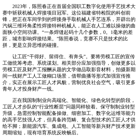
2023年，陈照春正在首届全国职工数字化使用手艺技术大
赛中斩获机械人焊接项目冠军。这位福建省特检院的科创前
锋，把正在车间学到的焊接身手取机械人手艺连系，开辟出的
汽锅三维环角柔性焊接特种机械人，能正在人工难以操做的曲
面狭小空间功课。“一条焊缝起码十几个参数，0。1毫米的差
距，城市影响焊接结果。”陈照春说，竞赛不只是技术的比
拼，更是立异思维的碰撞。
让工匠“干得好、留得住、有奔头”。要将劳模工匠的宣传
工做统筹考虑、系统谋划。相关部分应加强指导，创做更多以
劳模工匠及财产工报酬从题的文学做品取影音材料，拍摄新期
间一线财产工人工做糊口场景，借帮曲播等形式加强宣传推
介，实正在展示工匠人才风貌，营制优良社会空气，吸引更多
青年人才投身财产一线。
正在我国制制业向高端化、智能化、绿色化转型的阶段，
工匠人才步队的“行业性断层”问题同样较着。保守制制业转型
升级，急需控制智能配备操做、细密加工、数字化运维等能力
的高手艺技强人才，但具备跨范畴、复合型技术的工匠人才供
给不脚；新能源汽车、集成电、人工智能等新兴财产技术更新
周期缩短，现有培育系统反映畅后。