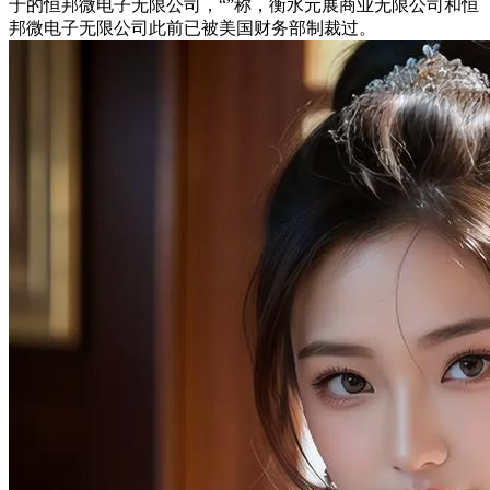
于的恒邦微电子无限公司，“”称，衡水元展商业无限公司和恒
邦微电子无限公司此前已被美国财务部制裁过。