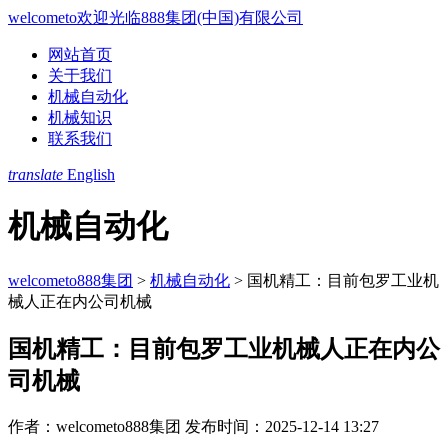
welcometo欢迎光临888集团(中国)有限公司
网站首页
关于我们
机械自动化
机械知识
联系我们
translate
English
机械自动化
welcometo888集团
>
机械自动化
>
国机精工：目前包罗工业机
械人正在内公司机械
国机精工：目前包罗工业机械人正在内公
司机械
作者：welcometo888集团
发布时间：2025-12-14 13:27