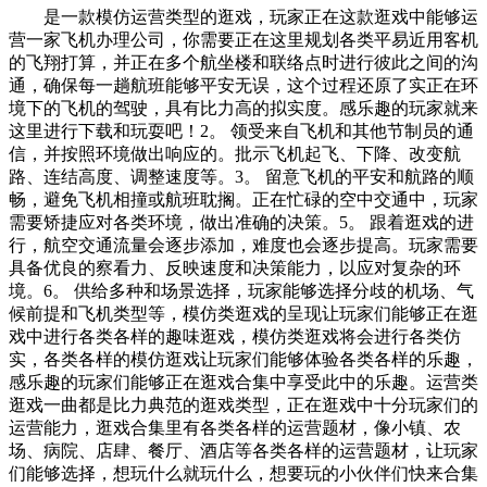
是一款模仿运营类型的逛戏，玩家正在这款逛戏中能够运
营一家飞机办理公司，你需要正在这里规划各类平易近用客机
的飞翔打算，并正在多个航坐楼和联络点时进行彼此之间的沟
通，确保每一趟航班能够平安无误，这个过程还原了实正在环
境下的飞机的驾驶，具有比力高的拟实度。感乐趣的玩家就来
这里进行下载和玩耍吧！2。 领受来自飞机和其他节制员的通
信，并按照环境做出响应的。批示飞机起飞、下降、改变航
路、连结高度、调整速度等。3。 留意飞机的平安和航路的顺
畅，避免飞机相撞或航班耽搁。正在忙碌的空中交通中，玩家
需要矫捷应对各类环境，做出准确的决策。5。 跟着逛戏的进
行，航空交通流量会逐步添加，难度也会逐步提高。玩家需要
具备优良的察看力、反映速度和决策能力，以应对复杂的环
境。6。 供给多种和场景选择，玩家能够选择分歧的机场、气
候前提和飞机类型等，模仿类逛戏的呈现让玩家们能够正在逛
戏中进行各类各样的趣味逛戏，模仿类逛戏将会进行各类仿
实，各类各样的模仿逛戏让玩家们能够体验各类各样的乐趣，
感乐趣的玩家们能够正在逛戏合集中享受此中的乐趣。运营类
逛戏一曲都是比力典范的逛戏类型，正在逛戏中十分玩家们的
运营能力，逛戏合集里有各类各样的运营题材，像小镇、农
场、病院、店肆、餐厅、酒店等各类各样的运营题材，让玩家
们能够选择，想玩什么就玩什么，想要玩的小伙伴们快来合集