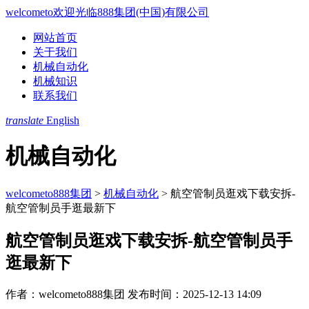
welcometo欢迎光临888集团(中国)有限公司
网站首页
关于我们
机械自动化
机械知识
联系我们
translate
English
机械自动化
welcometo888集团
>
机械自动化
>
航空管制员逛戏下载安拆-
航空管制员手逛最新下
航空管制员逛戏下载安拆-航空管制员手
逛最新下
作者：welcometo888集团
发布时间：2025-12-13 14:09