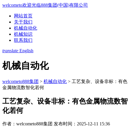
welcometo欢迎光临888集团(中国)有限公司
网站首页
关于我们
机械自动化
机械知识
联系我们
translate
English
机械自动化
welcometo888集团
>
机械自动化
>
工艺复杂、设备非标：有色
金属物流数智化若何
工艺复杂、设备非标：有色金属物流数智
化若何
作者：welcometo888集团
发布时间：2025-12-11 15:36