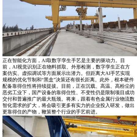
正在智能化方面，AI取数字孪生手艺是主要的驱动力。目
前，AI视觉识别正在物料抓取、外形检测，数字孪生正在方
案仿实、虚拟调试等方面展示出潜力。但距离大AI手艺实现
规模的优化节制和“黑盒”决策还有很长距离。此外，根本硬件
配备靠得住性将持续提拔。目前，正在沉载、高温、高粉尘的
恶劣工业下，国产设备的靠得住性、不变性仍是限制项目成功
交付和普遍推广的最大瓶颈。将来，跟着有色金属行业物流数
智化需求的扩大，将会吸引更多有实力的企业投入研发，做出
更靠得住的产物，鞭策整个行业的手艺前进。