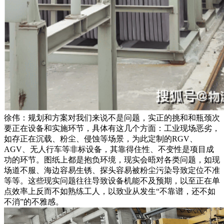
徐伟：规划和方案对我们来说不是问题，实正的挑和和瓶颈次
要正在设备和实施环节，具体有这几个方面：工业现场恶劣，
如存正在沉载、粉尘、侵蚀等场景，为此定制的RGV、
AGV、无人行车等非标设备，其靠得住性、不变性是项目成
功的环节。图纸上都是抱负环境，现实会晤对各类问题，如现
场道不服、海边容易生锈、探头容易被粉尘污染导致定位不准
等等。这些现实问题往往导致设备机能不及预期，以至正在单
点效率上反而不如熟练工人，以致业从发生“不靠谱，还不如
不消”的不雅感。