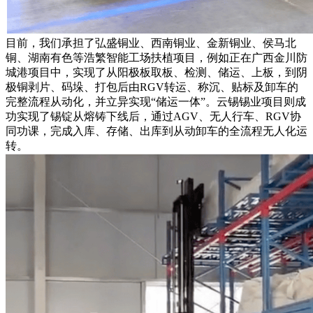
目前，我们承担了弘盛铜业、西南铜业、金新铜业、侯马北
铜、湖南有色等浩繁智能工场扶植项目，例如正在广西金川防
城港项目中，实现了从阳极板取板、检测、储运、上板，到阴
极铜剥片、码垛、打包后由RGV转运、称沉、贴标及卸车的
完整流程从动化，并立异实现“储运一体”。云锡锡业项目则成
功实现了锡锭从熔铸下线后，通过AGV、无人行车、RGV协
同功课，完成入库、存储、出库到从动卸车的全流程无人化运
转。