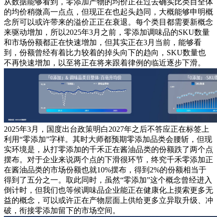
从数据能够看到，零添加产物的均价正在过去确实比类目全体
的均价稍微高一点点，但现正在也起头趋同，大概能够申明概
念所可以或许带来的溢价正正在衰退。每个类目都需要新概念
来驱动增加，所以2025年3月之前，零添加调味品的SKU数量
和市场份额都正在快速增加，但其实正在3月当前，能够看
到，份额曾经有着比力较着的掉头向下的趋向，SKU数量也
不再快速增加，以至将正在将来跟着律例的临近逐步下滑。
2025年3月，国度出台政策明白2027年之后不答应正在标签上
利用“零添加”字样。其时大师都预期零添加品类会腰斩，但现
实环境是，从打零添加的千禾正在酱油品类的份额跌了两个点
摆布。对于企业来说两个点的下滑很环节，终究千禾零添加正
在酱油品类的市场份额也就10%摆布，得到2%的份额相当于
得到了五分之一。取此同时，虽然“零添加”这个概念曾经进入
倒计时，但我们也等候调味品企业能正在健康化上摸索更多无
益的概念，可以或许正在产物层面上供给更多立异取升级、冲
破，衔接零添加留下的市场空间。