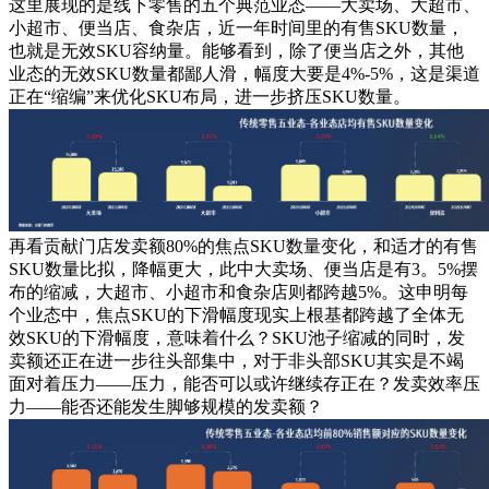
这里展现的是线下零售的五个典范业态——大卖场、大超市、
小超市、便当店、食杂店，近一年时间里的有售SKU数量，
也就是无效SKU容纳量。能够看到，除了便当店之外，其他
业态的无效SKU数量都鄙人滑，幅度大要是4%-5%，这是渠道
正在“缩编”来优化SKU布局，进一步挤压SKU数量。
再看贡献门店发卖额80%的焦点SKU数量变化，和适才的有售
SKU数量比拟，降幅更大，此中大卖场、便当店是有3。5%摆
布的缩减，大超市、小超市和食杂店则都跨越5%。这申明每
个业态中，焦点SKU的下滑幅度现实上根基都跨越了全体无
效SKU的下滑幅度，意味着什么？SKU池子缩减的同时，发
卖额还正在进一步往头部集中，对于非头部SKU其实是不竭
面对着压力——压力，能否可以或许继续存正在？发卖效率压
力——能否还能发生脚够规模的发卖额？