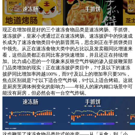
现正在增加很是好的三个速冻食物品类是速冻烤肠、手抓饼、
速冻披萨，皇家小虎通过正在速冻烤肠、速冻披萨中的快速成
长成为了速冻食物类目中的新晋黑马，思念则正在手抓饼类目
中领先。从正在速冻食物大类中的占比以及发卖额同比增速来
看，这些品类都正在同比客岁快速增加，并且还正在持续增
加。比力成心思的一个现象来反映空气炸锅的渗入提拔鞭策部
门品类增加的现实：正在速冻披萨类目中，7寸及以下的速冻
披萨同比增加率跨越100%，而9寸及以上的增加率只要50%，
焦点区别就是7寸以下适合空气炸锅，9寸以上适合烤箱。这就
是厨房烹调体例变化的影响力——年轻人的家内糊口场景中可
能没有厨房，但必然会有一台空气炸锅。
这也鞭策了速冻食物品类款式的改变——从「从食」到「小