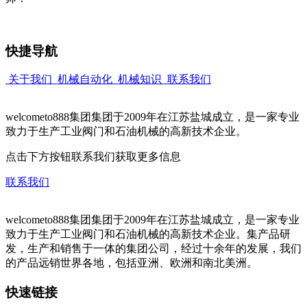
快捷导航
关于我们
机械自动化
机械知识
联系我们
welcometo888集团集团于2009年在江苏盐城成立，是一家专业
致力于生产工业阀门和石油机械的高新技术企业。
点击下方按钮联系我们获取更多信息
联系我们
welcometo888集团集团于2009年在江苏盐城成立，是一家专业
致力于生产工业阀门和石油机械的高新技术企业。集产品研
发，生产和销售于一体的集团公司，经过十余年的发展，我们
的产品远销世界各地，包括亚洲、欧洲和南北美洲。
快速链接