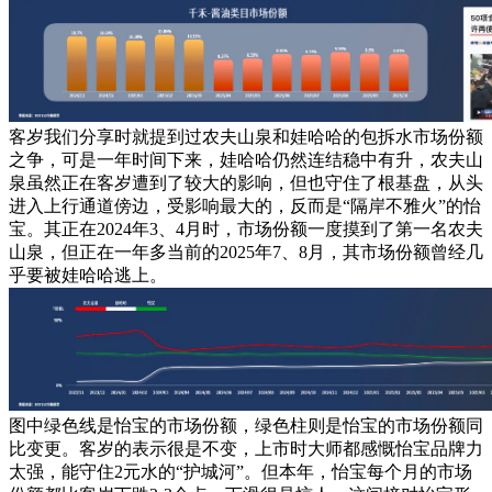
客岁我们分享时就提到过农夫山泉和娃哈哈的包拆水市场份额
之争，可是一年时间下来，娃哈哈仍然连结稳中有升，农夫山
泉虽然正在客岁遭到了较大的影响，但也守住了根基盘，从头
进入上行通道傍边，受影响最大的，反而是“隔岸不雅火”的怡
宝。其正在2024年3、4月时，市场份额一度摸到了第一名农夫
山泉，但正在一年多当前的2025年7、8月，其市场份额曾经几
乎要被娃哈哈逃上。
图中绿色线是怡宝的市场份额，绿色柱则是怡宝的市场份额同
比变更。客岁的表示很是不变，上市时大师都感慨怡宝品牌力
太强，能守住2元水的“护城河”。但本年，怡宝每个月的市场