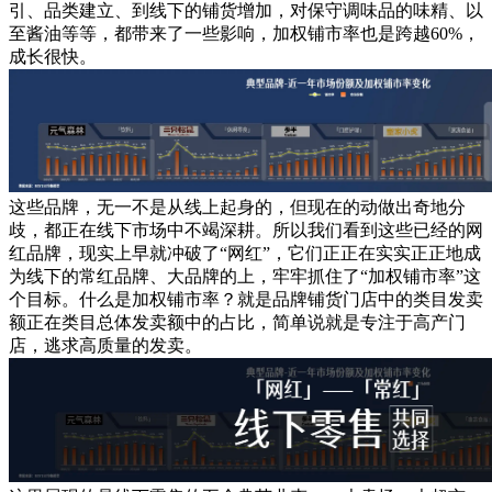
引、品类建立、到线下的铺货增加，对保守调味品的味精、以
至酱油等等，都带来了一些影响，加权铺市率也是跨越60%，
成长很快。
这些品牌，无一不是从线上起身的，但现在的动做出奇地分
歧，都正在线下市场中不竭深耕。所以我们看到这些已经的网
红品牌，现实上早就冲破了“网红”，它们正正在实实正正地成
为线下的常红品牌、大品牌的上，牢牢抓住了“加权铺市率”这
个目标。什么是加权铺市率？就是品牌铺货门店中的类目发卖
额正在类目总体发卖额中的占比，简单说就是专注于高产门
店，逃求高质量的发卖。