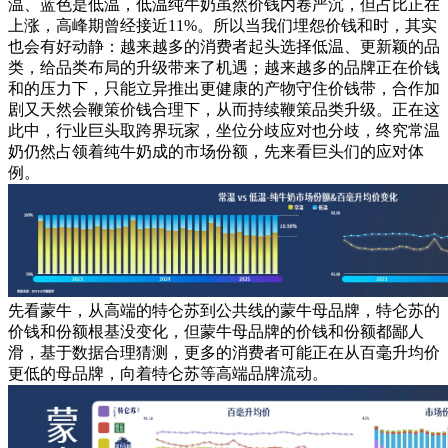
温、蓝色是低温，低温纯牛奶虽然价钱内卷严沉，但占比正在
上涨，高峰期曾经接近11%。所以当我们埋怨价钱和时，其实
也会有好动静：越来越多的消费者起头选择低温、更新颖的品
类，给品类布局的升级带来了机遇；越来越多的品牌正在价钱
和的压力下，只能立异推出更健康的产物守住价钱带，合作加
剧又天然会鞭策价钱合理下，从而持续鞭策品类升级。正在这
此中，行业巨头取跨界玩家，坐位分歧应对也分歧，终究常温
奶仍然占领着纯牛奶成的市场份额，先来看巨头们的应对体
例。
先看蒙牛，从高端的特仑苏到公共线的蒙牛母品牌，特仑苏的
价钱和份额根基没变化，但蒙牛母品牌的价钱和份额都鄙人
滑，基于数据合理猜测，更多的消费者可能正在从百毫升均价
更低的母品牌，向着特仑苏等高端品牌流动。