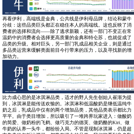
再看伊利，高端线是金典，公共线是伊利母品牌，结论和蒙牛
分歧：这些品类巨头都正在稳住本人的高端线。这也反映了消
费者的选择和流向——除了逃求新颖，还有一部门不变正在常
温奶中的消费者会选择更高质量的金典和特仑苏，也就促成了
品类的升级。相对巨头，另一部门乳成品相关企业，则是通过
多品类运营来缓解类面前目今行带来的压力，以及寻找新的增
加动力。
比力成心思的是冰淇淋品类，适才的野人先生创始人崔渐为提
到，冰淇淋是能传送欢愉的。冰淇淋和低温酸奶是继低温纯牛
奶之后，乳成品中仅有的两个增加品类，其他品类表示都比力
平平。由于类目增加，所以吸引了一堆跨界玩家进入：做酸奶
的简爱、做奶粉的飞鹤、做巧克力的德芙、做奶酪的Kiri、做
牛奶的认养一头牛，都纷纷入局。不管是现制冰淇淋，仍是超