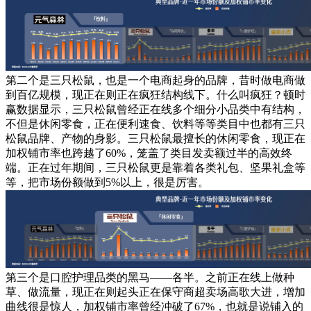
第二个是三只松鼠，也是一个电商起身的品牌，昔时做电商做
到百亿规模，现正在则正在疯狂结构线下。什么叫疯狂？顿时
赢数据显示，三只松鼠曾经正在线多个细分小品类中有结构，
不但是休闲零食，正在便利速食、饮料等等类目中也都有三只
松鼠品牌、产物的身影。三只松鼠最擅长的休闲零食，现正在
加权铺市率也跨越了60%，笼盖了类目发卖额过半的高效终
端。正在过年期间，三只松鼠更是靠着各类礼包、坚果礼盒等
等，把市场份额做到5%以上，很是厉害。
第三个是口腔护理品类的黑马——各半。之前正在线上做种
草、做流量，现正在则起头正在保守商超卖场高歌大进，增加
曲线很是惊人，加权铺市率曾经冲破了67%，也就是说铺入的