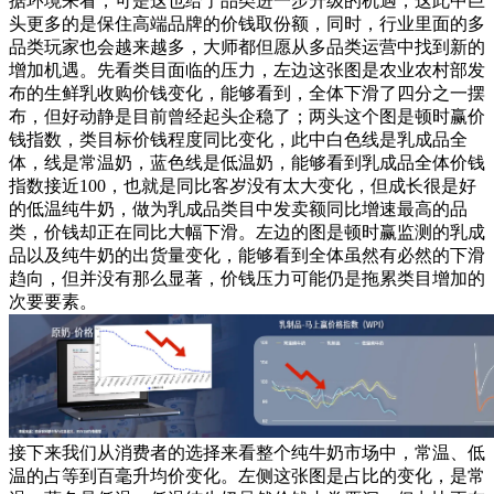
据环境来看，可是这也给了品类进一步升级的机遇，这此中巨
头更多的是保住高端品牌的价钱取份额，同时，行业里面的多
品类玩家也会越来越多，大师都但愿从多品类运营中找到新的
增加机遇。先看类目面临的压力，左边这张图是农业农村部发
布的生鲜乳收购价钱变化，能够看到，全体下滑了四分之一摆
布，但好动静是目前曾经起头企稳了；两头这个图是顿时赢价
钱指数，类目标价钱程度同比变化，此中白色线是乳成品全
体，线是常温奶，蓝色线是低温奶，能够看到乳成品全体价钱
指数接近100，也就是同比客岁没有太大变化，但成长很是好
的低温纯牛奶，做为乳成品类目中发卖额同比增速最高的品
类，价钱却正在同比大幅下滑。左边的图是顿时赢监测的乳成
品以及纯牛奶的出货量变化，能够看到全体虽然有必然的下滑
趋向，但并没有那么显著，价钱压力可能仍是拖累类目增加的
次要要素。
接下来我们从消费者的选择来看整个纯牛奶市场中，常温、低
温的占等到百毫升均价变化。左侧这张图是占比的变化，是常