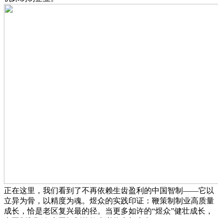
正在这里，我们看到了不再依赖生齿盈利的中国智制——它以
立异为骨，以精度为魂。煜众的实践印证：鞭策制制业高质量
成长，恰是老区复兴最的径。当更多如许的“煜众”健壮成长，