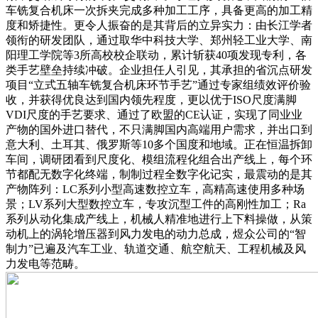
车铣复合机床一次拆夹完成多种加工工序，具备更高的加工精
度和矫捷性。更令人振奋的是其背后的立异实力：由长江学者
领衔的研发团队，通过取华中科技大学、郑州轻工业大学、南
阳理工学院等3所高校校企联动，累计斩获40项发现专利，各
类手艺壁垒持续冲破。企业担任人引见，其承担的省沉点研发
项目“立式五轴车铣复合机床环节手艺”通过专家组绩效评价验
收，并获得优良达到国内领先程度，更以优于ISO尺度满脚
VDI尺度的手艺要求、通过了欧盟的CE认证，实现了同业业
产物的国外进口替代，不只满脚国内高端用户需求，并出口到
意大利、土耳其、俄罗斯等10多个国度和地域。正在恒温拆卸
车间，调研团看到尺度化、模组流程化组合出产线上，每个环
节都配无数字化终端，制制过程全数字化记实，最震动的是其
产物阵列：LC系列小型高速数控立车，高精高速使用多种场
景；LV系列大型数控立车，专攻沉型工件的高刚性加工；Ra
系列从动化集成产线上，机械人精准地进行上下料操做，从策
动机上的涡轮增压器到风力发电的动力总成，煜众公司的“智
制力”已遍及汽车工业、轨道交通、航空航天、工程机械及风
力发电等范畴。