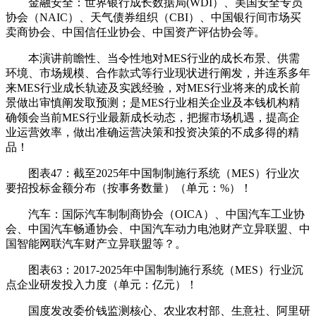
金融安全：世界银行成长数据局(WDI）、美国安全专员
协会（NAIC）、天气债券组织（CBI）、中国银行间市场买
卖商协会、中国信任业协会、中国资产评估协会等。
本演讲前瞻性、当令性地对MES行业的成长布景、供需
环境、市场规模、合作款式等行业现状进行阐发，并连系多年
来MES行业成长轨迹及实践经验，对MES行业将来的成长前
景做出审慎阐发取预测；是MES行业相关企业及本钱机构精
确领会当前MES行业最新成长动态，把握市场机遇，提高企
业运营效率，做出准确运营决策和投资决策的不成多得的精
品！
图表47：截至2025年中国制制施行系统（MES）行业次
要招投标金额分布（按事务数量）（单元：%）！
汽车：国际汽车制制商协会（OICA）、中国汽车工业协
会、中国汽车畅通协会、中国汽车动力电池财产立异联盟、中
国智能网联汽车财产立异联盟等？。
图表63：2017-2025年中国制制施行系统（MES）行业沉
点企业研发投入力度（单元：亿元）！
国度发改委价钱监测核心、农业农村部、生意社、阿里研