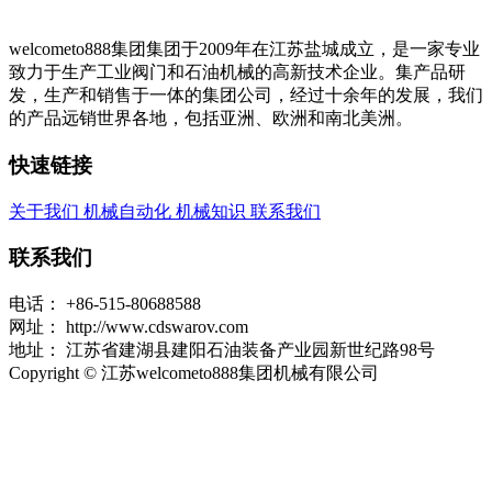
welcometo888集团集团于2009年在江苏盐城成立，是一家专业
致力于生产工业阀门和石油机械的高新技术企业。集产品研
发，生产和销售于一体的集团公司，经过十余年的发展，我们
的产品远销世界各地，包括亚洲、欧洲和南北美洲。
快速链接
关于我们
机械自动化
机械知识
联系我们
联系我们
电话：
+86-515-80688588
网址：
http://www.cdswarov.com
地址：
江苏省建湖县建阳石油装备产业园新世纪路98号
Copyright © 江苏welcometo888集团机械有限公司