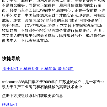
西，平安、靠得住、适用才是其焦点价值。消费者等候的从来
不是概念噱头，而是实正靠得住、易用且值得相信的出行东
西。只要当车企回归以报酬本的设想初心，正在平安前提下进
行手艺立异，中国新能源汽车财产才能实正实现健康、可持续
成长。终究，没情面愿为“能煎蛋的车顶”或者“可能夺命的门
把手”买单。（文/优视汽车 老炮 ）本文旨正在探究汽车市场
转型趋向，不针对任何特定品牌或企业进行贸易评价。声明：
本文由入驻搜狐平台的做者撰写，除搜狐账号外，概念仅代表
做者本人，不代表搜狐立场。
快捷导航
关于我们
机械自动化
机械知识
联系我们
welcometo888集团集团于2009年在江苏盐城成立，是一家专业
致力于生产工业阀门和石油机械的高新技术企业。
点击下方按钮联系我们获取更多信息
联系我们