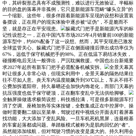
中，其碎裂形态具有不成预测性，难以进行无效验证。半幅标
的目的盘的落幕并非孤例，它只是新能源车范畴“噱头立异”的
一个缩影。这些年，很多伴跟着新能源车呈现的设想和设置装
备摆设，正在用户的现实体验中逐步被“证伪”，不是脆而不
坚，就是存正在平安现患。
躲藏式门把手是新能源汽车的标
记性设想之一，正在中国汽车市场2025年4月销量前100的新能
源车型中，约60%配备了这一设想。然而，其平安现患已激发
全球监管关心。躲藏式门把手正在侧面碰撞后弹出成功率仅为
67%，远低于保守机械把手的98%。正在低温下易结冰失效，
碰撞断电后无法一般弹出，严沉耽搁救援。中国也出台新规要
求2027年起所有新车门把手必需配备机械安拆。
全景天幕其
时让很多人非常心动，但现实利用中，全景天幕的隔热结果往
往不尽如人意。炎天车内温度能飙升到50℃以上，车从不得不
公费加拆遮阳帘。持久暴晒还会加快内饰老化，而部门天幕的
抗压强度也低于保守硬顶，正在翻车变乱中无法供给脚够。
全触屏操做逃求极简设想，科技感拉满，可是很多新能源车打
消了空调、座椅加热等实体按键，全数集成正在中控屏中。操
做时需要翻二级以至菜单，驾驶过程中视线分开面去盯着屏幕
找功能，大大添加了变乱风险。一旦车机死机黑屏，连最根基
的车窗起落都成问题。单踏板模式被称为是肌肉回忆的“者”。
虽然能添加续航，但对驾驶习惯的改变是庞大的。持久利用会