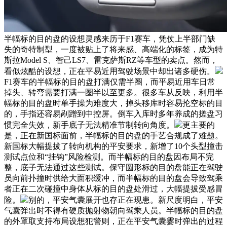
半幅标的目的盘的设想灵感来历于F1赛车，凭仗上半部门缺
失的奇特制型，一度被贴上了将来感、高端化的标签，成为特
斯拉Model S、智己LS7、雷克萨斯RZ等车型的卖点。然而，
看似炫酷的设想，正在平易近用驾驶场景中却出诸多硬伤。
F1赛车的半幅标的目的盘打满仅需半圈，而平易近用车日常
掉头、转弯需要打满一圈半以至更多。很多车从反映，利用半
幅标的目的盘时单手操为难度大，掉头移库时容易抡空标的目
的，手指还容易剐蹭到中控屏。倒车入库时多年养成的搓盘习
惯完全失效，新手底子无法精准节制转向角度。
更主要的
是，正在新国标面前，半幅标的目的盘的手艺合规成了难题。
新国标大幅提拔了转向机构的平安要求，新增了10个头型撞击
测试点位和“挂钩”风险检测。而半幅标的目的盘因布局不完
整，底子无法通过这些测试。保守圆形标的目的盘能正在驾驶
员向前扑撞时供给大面积缓冲，而半幅标的目的盘会导致驾乘
者正在二次碰撞中身体从标的目的盘处滑过，大幅提拔受感冒
险。
别的，平安气囊展开也存正在现患。新尺度明白，平安
气囊弹出时不得有硬质抛射物朝向驾乘人员。半幅标的目的盘
的外罩取支持布局设想犯警则，正在平安气囊霎时弹出的过程