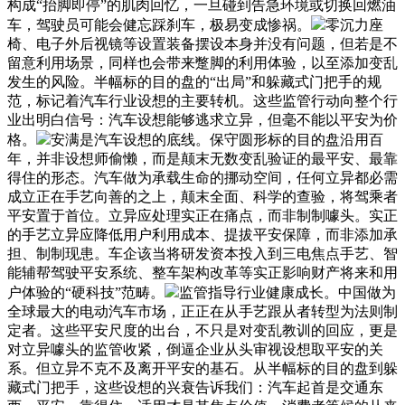
构成“抬脚即停”的肌肉回忆，一旦碰到告急环境或切换回燃油
车，驾驶员可能会健忘踩刹车，极易变成惨祸。
零沉力座
椅、电子外后视镜等设置装备摆设本身并没有问题，但若是不
留意利用场景，同样也会带来蹩脚的利用体验，以至添加变乱
发生的风险。半幅标的目的盘的“出局”和躲藏式门把手的规
范，标记着汽车行业设想的主要转机。这些监管行动向整个行
业出明白信号：汽车设想能够逃求立异，但毫不能以平安为价
格。
安满是汽车设想的底线。保守圆形标的目的盘沿用百
年，并非设想师偷懒，而是颠末无数变乱验证的最平安、最靠
得住的形态。汽车做为承载生命的挪动空间，任何立异都必需
成立正在手艺向善的之上，颠末全面、科学的查验，将驾乘者
平安置于首位。立异应处理实正在痛点，而非制制噱头。实正
的手艺立异应降低用户利用成本、提拔平安保障，而非添加承
担、制制现患。车企该当将研发资本投入到三电焦点手艺、智
能辅帮驾驶平安系统、整车架构改革等实正影响财产将来和用
户体验的“硬科技”范畴。
监管指导行业健康成长。中国做为
全球最大的电动汽车市场，正正在从手艺跟从者转型为法则制
定者。这些平安尺度的出台，不只是对变乱教训的回应，更是
对立异噱头的监管收紧，倒逼企业从头审视设想取平安的关
系。但立异不克不及离开平安的基石。从半幅标的目的盘到躲
藏式门把手，这些设想的兴衰告诉我们：汽车起首是交通东