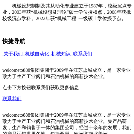
机械设想制制及其从动化专业建立于1987年，校级沉点专
业，2003年获“机械设想及理论”硕士学位授权点，2008年获批
校级沉点学科。2022年获“机械工程”一级硕士学位授予点。
快捷导航
关于我们
机械自动化
机械知识
联系我们
welcometo888集团集团于2009年在江苏盐城成立，是一家专业
致力于生产工业阀门和石油机械的高新技术企业。
点击下方按钮联系我们获取更多信息
联系我们
welcometo888集团集团于2009年在江苏盐城成立，是一家专业
致力于生产工业阀门和石油机械的高新技术企业。集产品研
发，生产和销售于一体的集团公司，经过十余年的发展，我们
的产品远销世界各地，包括亚洲、欧洲和南北美洲。