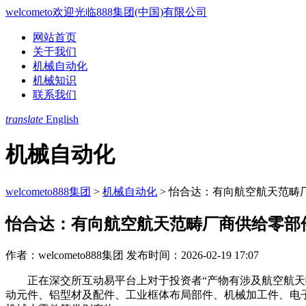
welcometo欢迎光临888集团(中国)有限公司
网站首页
关于我们
机械自动化
机械知识
联系我们
translate
English
机械自动化
welcometo888集团
>
机械自动化
>
怡合达：有向航空航天范畴
怡合达：有向航空航天范畴厂商供给零部
作者：welcometo888集团
发布时间：2026-02-19 17:07
正在深交所互动易平台上对于投资者“产物有涉及航空航天吗
动元件、铝型材及配件、工业框体布局部件、机械加工件、电